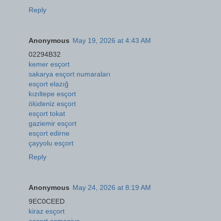
Reply
Anonymous
May 19, 2026 at 4:43 AM
02294B32
kemer esçort
sakarya esçort numaraları
esçort elazığ
kızıltepe esçort
ölüdeniz esçort
esçort tokat
gaziemir esçort
esçort edirne
çayyolu esçort
Reply
Anonymous
May 24, 2026 at 8:19 AM
9EC0CEED
kiraz esçort
esçort osmaniye