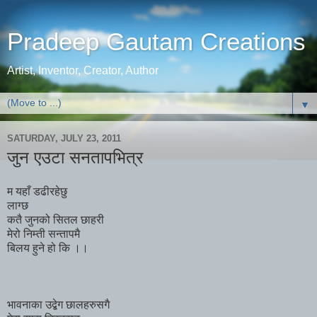
Pradeep Gautam Creations
Artist, Inventor, Creator, Author
▼
SATURDAY, JULY 23, 2011
जुन एउटा सनतापभित्र
म यहाँ डढीरहेछु
लाग्छ
कतै जुनको सितल छाहरी
मेरो निम्ती सन्तापमै
बिलय हुने हो कि ।।
भावनाका उद्बेग छालहरुसगै