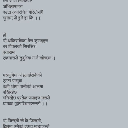
मेरा सारा निस्कपट
अभिलाषाहरु
एउटा अपरिचित गोरेटोसंगै
गुम्नाम् पो हुने हो कि ।।
हो
यी थकिसकेका मेरा कुराइहरु
बर पिपलको सिरसिर
बतासमा
एकनासले डुबुल्कि मार्न खोज्छन ।
मरुभुमिमा ओइलाईसकेको
एउटा पालुवा
केही थोपा पानीको आसमा
पर्खिरहेछ
गनिरहेछ प्रतेक पलाहरु उसले
घामका पूर्वपश्चिमहरुसगै ।।
यो जिन्दगी खै के जिन्दगी,
झिरमा उनेको एउटा माछाजस्तै