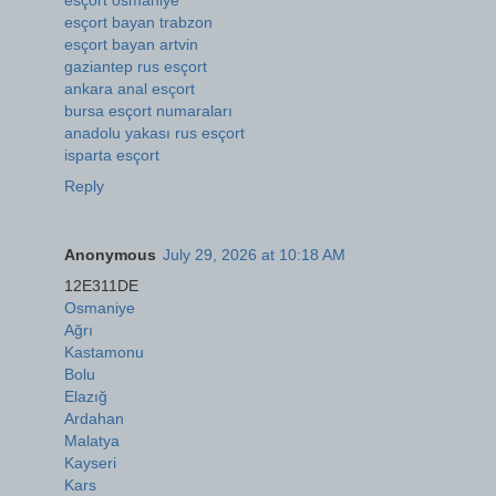
esçort bayan trabzon
esçort bayan artvin
gaziantep rus esçort
ankara anal esçort
bursa esçort numaraları
anadolu yakası rus esçort
isparta esçort
Reply
Anonymous
July 29, 2026 at 10:18 AM
12E311DE
Osmaniye
Ağrı
Kastamonu
Bolu
Elazığ
Ardahan
Malatya
Kayseri
Kars