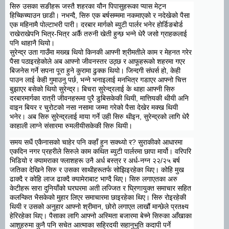
सिरु उसका सङीहरू जस्तै शहरका यौन पिपासुहरूका प्यास मेट्न
हिच्किच्याउन छाडी। नभन्दै, सिरु एक बर्षसम्ममा नकमाएको र नदेखेको पैसा
एक महिनामै पोल्टाभरी पारी। दरबार मार्गको ब्युटी पार्लर भनेर होर्डिङबोर्ड
राखेराखेपनि भित्र-भित्र अर्कै तरुनी खेती हुन्छ भन्ने धेरै जसो ग्राहकलाई
पनि थाहानै थियो।
सुरेन्द्र उता गाउँमा मख्ख थियो किनकी आफ्नी श्रीमतीले काम र मेहनत गरेर
पैसा पठाइरहेकोले अब आफ्नो जीवनस्तर उठ्छ र आफूहरूको शहरमा गएर
बिजनेस गर्ने सपना पूरा हुने कुरामा ढुक्क थियो। जिन्दगी संघर्स हो, केही
पाउन लाई केही गुमाउनु पर्छ, भन्ने भनाइलाई मनभित्र गडाएर आफ्नो चित्त
बुझाएर बसेको थियो सुरेन्द्र। बिचरा सुरेन्द्रलाई के थाहा आफ्नी सिरु
दरबारमार्गका रात्री जीवनहरूमा पुरै डुबिसकेकी थियी, मात्तियकी थीयी अनि
वाइन बियर र चुरोटको नसा नसामा जम्मा गरेको पैसा देखेर मक्ख थियी
भनेर। अब सिरु सुरेन्द्रलाई माया गर्ने उही सिरु थीइन, सुरेन्द्रको लागि धेरै
काहाली लाग्ने संसारमा रुमलीयीसकेकी सिरु थियी।
समय सधैं एकैनासको चाहेर पनि कहाँ हुन सक्थ्यो र? सुराकीको आधारमा
एकदिन नगर प्रहरीले सिरुले काम कथित ब्युटी पार्लरमा छापा मार्यो। वरिपरि
भिडियो र क्यामराका फ्लाशहरू उनै अर्ध बस्त्र र अर्ध-नग्न २२/२५ बर्ष
जतिका देखिने सिरु र उसका साथीहरूतर्फ सोझिइरहेका थिए। कोहि मुख
ढाक्दै र कोहि लाज ढाक्दै क्यामेराबाट भाग्दै थिए। सिरु लगाएतका अरु
केटीहरू सारा दुनियाँको घरघरमा अती लज्जित र घ्रिणायुक्त समाचार सहित
कलन्कित भैसकेको मुहार लिएर समाचारमा छाइरहेका थिए। सिरु रोइरहेकी
थियी र उसको अनुहार आफ्नो श्रीमान, छोरो लगाएत लाखौं मान्छेले प्रतक्ष्य
हेरिरहेका थिए। पैसाका लागि आफ्नो अस्मिता बजारमा बेच्ने सिरुका आँखाका
आशुहरुमा कुनै पनि सचेत आत्माका सह्रिदयी सहानुभुति कदापी पर्ने