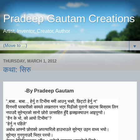
Pradeep Gautam Creations
Artist, Inventor, Creator, Author
▼
THURSDAY, MARCH 1, 2012
कथा: सिरु
-By Pradeep Gautam
“बाबा.. बाबा.., हेर्नु त टिभीमा ममी आउनु भको, छिट्टो हेर्नु न,”
दिनभरी घरबारीको कामले लखतरान भएर पिढीको पुरानो खाटमा बिस्राम लिन
नपाउदै सुरेन्द्रको सानो छोरो उत्साहित हुँदै झक्झक्याउन आइपुग्यो।
“
हैन के भो, को आयो टिभीमा
?”
“हेर्नु न पहिले”
अबोध आफ्नो छोराको अपत्यारिलो हाउभाउले सुरेन्द्र उठ्न वाध्य भयो।
सुरेन्द्र गुनगुनाउदै भित्र पस्यो।