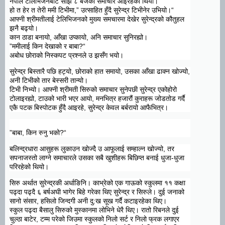
नेपाल टेलिभिजनबाट साँझ ८ बजेको समाचार आइरहेको थियो।
“हो त हेर त तेरी ममी टिभीमा,” उत्साहित हुँदै सुरेन्द्र टिभीनेर उभियो।
आफ्नी श्रीमतीलाई टेलिभिजनको मुख्य समचारमा देखेर सुरेन्द्रको कौतुहल
झनै बढ्यो।
कान ठाडा बनायो, आँखा उप्कायो, अनि समाचार सुनिरह्यो।
ममीलाई किन देखाको र बाबा”
?
“
अबोध छोराको निस्कपट प्रश्नले उ झसँग भयो।
सुरेन्द्र बिस्तारै पछि हट्यो, छोराको हात समायो, उसका आँखा ढाक्न खोज्यो,
अनी टिभीको तार बेस्सरी तान्यो।
टिभी निभ्यो। आफ्नी श्रीमती सिरुको समाचार सुनेपछी सुरेन्द्र एकोहोरो
टोलाइरह्यो, टाउको भारी भएर आयो, मनभित्र हजारौं कुराहरू जोडतोड गर्दै
एकै पटक बिस्पोटक हुँदै आइरहे, सुरेन्द्र केवल बर्बरायो आफैभित्र।
बाबा, किन रुनु भको”
?
“
बलिन्द्रधारा आसुहरू लुकाउन खोज्दै उ आफूलाई सम्हाल्न खोज्यो, तर
सपनाजस्तो लाग्ने समाचारले उसका सबै खुशीहरू बिछिप्त बनाई धुजा-धुजा
परिरहेको थियो।
सिरु अर्थात सुरेन्द्रकी अर्धाङिनि। काभ्रेको एक गाऊको स्कुलमा ११ कक्षा
पढ्दा पढ्दै ६ बर्षअघी भागेर बिहे गरेका थिए सुरेन्द्र र सिरुले। दुई जनाको
सानो संसार, हसिलो जिन्दगी अनी दु:ख सूख गर्दै कटाइरहेका थिए।
स्कुल पढ्दा बैसालु सिरुको मुस्कानमा लोभिने धेरै थिए। रातो रिबनले दुई
चुल्ठा बाटेर, टम्म परेको जिउमा स्कुलको निलो सर्ट र निलो फ्रक लगाएर