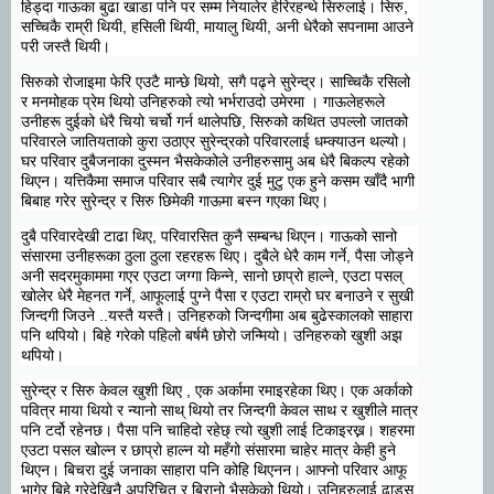
हिड्दा गाऊका बुढा खाडा पनि पर सम्म नियालेर हेरिरहन्थे सिरुलाई। सिरु,
सच्चिकै राम्री थियी, हसिली थियी, मायालु थियी, अनी धेरैको सपनामा आउने
परी जस्तै थियी।
सिरुको रोजाइमा फेरि एउटै मान्छे थियो, सगै पढ्ने सुरेन्द्र। साच्चिकै रसिलो
र मनमोहक प्रेम थियो उनिहरुको त्यो भर्भराउदो उमेरमा । गाऊलेहरूले
उनीहरू दुईको धेरै चियो चर्चो गर्न थालेपछि, सिरुको कथित उपल्लो जातको
परिवारले जातियताको कुरा उठाएर सुरेन्द्रको परिवारलाई धम्क्याउन थल्यो।
घर परिवार दुबैजनाका दुस्मन भैसकेकोले उनीहरुसामु अब धेरै बिकल्प रहेको
थिएन। यत्तिकैमा समाज परिवार सबै त्यागेर दुई मुटु एक हुने कसम खाँदै भागी
बिबाह गरेर सुरेन्द्र र सिरु छिमेकी गाऊमा बस्न गएका थिए।
दुबै परिवारदेखी टाढा थिए, परिवारसित कुनै सम्बन्ध थिएन। गाऊको सानो
संसारमा उनीहरूका ठुला ठुला रहरहरू थिए। दुबैले धेरै काम गर्ने, पैसा जोड्ने
अनी सदरमुकाममा गएर एउटा जग्गा किन्ने, सानो छाप्रो हाल्ने, एउटा पसल्
खोलेर धेरै मेहनत गर्ने, आफूलाई पुग्ने पैसा र एउटा राम्रो घर बनाउने र सुखी
जिन्दगी जिउने ..यस्तै यस्तै। उनिहरुको जिन्दगीमा अब बुढेस्कालको साहारा
पनि थपियो। बिहे गरेको पहिलो बर्षमै छोरो जन्मियो। उनिहरुको खुशी अझ
थपियो।
सुरेन्द्र र सिरु केवल खुशी थिए , एक अर्कामा रमाइरहेका थिए। एक अर्काको
पवित्र माया थियो र न्यानो साथ् थियो तर जिन्दगी केवल साथ र खुशीले मात्र
पनि टर्दो रहेनछ। पैसा पनि चाहिदो रहेछ् त्यो खुशी लाई टिकाइरख्न। शहरमा
एउटा पसल खोल्न र छाप्रो हाल्न यो महँगो संसारमा चाहेर मात्र केही हुने
थिएन। बिचरा दुई जनाका साहारा पनि कोहि थिएनन। आफ्नो परिवार आफू
भागेर बिहे गरेदेखिनै अपरिचित र बिरानो भैसकेको थियो। उनिहरुलाई ढाडस