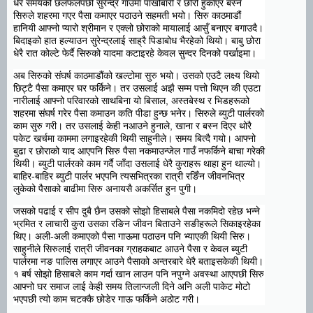
धेरै समयको छलफलपछी सुरेन्द्र गाउँमा पाखोबारी र छोरो हुर्काएर बस्ने
सिरुले शहरमा गएर पैसा कमाएर पठाउने सहमती भयो। सिरु काठमाडौं
हानियी आफ्नो प्यारो श्रीमान र एक्लो छोराको मायालाई आसुँ बनाएर बगाउदै।
बिदाइको हात हल्याउन सुरेन्द्रलाई साह्रै पिडाबोध भैरहेको थियो। बाबु छोरा
धेरै रात कोल्टे फेर्दै सिरुको यादमा कटाइरहे केवल सुन्दर दिनको पर्खाइमा।
अब सिरुको संघर्ष काठमाडौंको खल्टोमा सुरु भयो। उसको एउटै लक्ष्य थियो
छिट्टै पैसा कमाएर घर फर्किने। तर उसलाई अझै सम्म पत्तो थिएन की एउटा
नारीलाई आफ्नो परिवारको साथबिना यो बिसाल, अस्तबेस्थ र भिडहरूको
शहरमा संघर्ष गरेर पैसा कमाउन कति पीडा हुन्छ भनेर। सिरुले ब्युटी पार्लरको
काम सुरु गरी। तर उसलाई केही नआउने हुनाले, खाना र बस्न दिएर थोरै
पकेट खर्चमा काममा लगाइरहेकी थियी साहुनीले। समय बित्दै गयो। आफ्नो
बुढा र छोराको याद आएपनि सिरु पैसा नकमाउन्जेल गाउँ नफर्किने बाचा गरेकी
थियी। ब्युटी पार्लरको काम गर्दै जाँदा उसलाई धेरै कुराहरू थाहा हुन थाल्यो।
बाहिर-बाहिर ब्युटी पार्लर भएपनि त्यसभित्रका रात्री रङिँन जीवनभित्र
लुकेको पैसाको बाढीमा सिरु अनायसै अकर्सित हुन पुगी।
जसको पढाई र सीप दुबै छैन उसको सोझो हिसाबले पैसा नकमिदो रहेछ भन्ने
भ्रमित र लाचारी कुरा उसका रङिन जीवन बिताउने सङीहरूले सिकाइरहेका
थिए। अली-अली कमाएको पैसा गाऊमा पठाउन पनि भ्याएकी थियी सिरु।
साहुनीले सिरुलाई रात्री जीवनका ग्राहकबाट आउने पैसा र केवल ब्युटी
पार्लरमा नङ पालिस लगाएर आउने पैसाको अन्तरबारे धेरै बताइसकेकी थियी।
१ बर्ष सोझो हिसाबले काम गर्दा खान लाउन पनि नपुग्ने अवस्था आएपछी सिरु
आफ्नो घर समाज लाई केही समय तिलान्जली दिने अनि अली पाकेट मोटो
भएपछी त्यो काम चटक्कै छोडेर गाऊ फर्किने अठोट गरी।