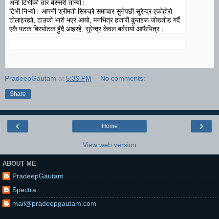
अनी टिभीको तार बेस्सरी तान्यो।
टिभी निभ्यो। आफ्नी श्रीमती सिरुको समाचार सुनेपछी सुरेन्द्र एकोहोरो
टोलाइरह्यो, टाउको भारी भएर आयो, मनभित्र हजारौं कुराहरू जोडतोड गर्दै
एकै पटक बिस्पोटक हुँदै आइरहे, सुरेन्द्र केवल बर्बरायो आफैभित्र।
PradeepGautam
at
5:39 PM
No comments:
Share
‹
›
Home
View web version
ABOUT ME
PradeepGautam
Spectra
mail@pradeepgautam.com