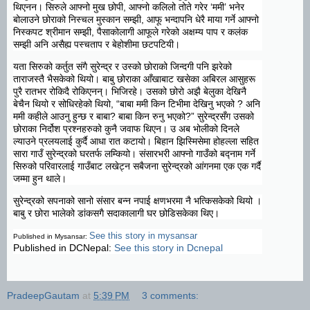
थिएनन। सिरुले आफ्नो मुख छोपी, आफ्नो कलिलो तोते गरेर ‘ममी’ भनेर
बोलाउने छोराको निस्चल मुस्कान सम्झी, आफू भन्दापनि धेरै माया गर्ने आफ्नो
निस्कपट श्रीमान सम्झी, पैसाकोलागी आफूले गरेको अक्षम्य पाप र कलंक
सम्झी अनि असैह्य पस्चताप र बेहोशीमा छटपटियी।
यता सिरुको कर्तुत संगै सुरेन्द्र र उस्को छोराको जिन्दगी पनि झरेको
ताराजस्तै भैसकेको थियो। बाबु छोराका आँखाबाट खसेका अबिरल आसुहरू
पुरै रातभर रोकिदै रोकिएनन्। भिजिरहे। उसको छोरो अझै बेलुका देखिनै
बेचैन थियो र सोधिरहेको थियो, “बाबा ममी किन टिभीमा देखिनु भएको ? अनि
ममी कहीले आउनु हुन्छ र बाबा? बाबा किन रुनु भएको?” सुरेन्द्रसँग उसको
छोराका निर्दोश प्रश्नहरुको कुनै जवाफ थिएन। उ अब भोलीको दिनले
ल्याउने प्रलयलाई कुर्दै आधा रात कटायो। बिहान झिस्मिसेमा होहल्ला सहित
सारा गाउँ सुरेन्द्रको घरतर्फ लम्कियो। संसारभरी आफ्नो गाउँको बद्नाम गर्ने
सिरुको परिवारलाई गाउँबाट लखेट्न सबैजना सुरेन्द्रको आंगनमा एक एक गर्दै
जम्मा हुन थाले।
सुरेन्द्रको सपनाको सानो संसार बन्न नपाई क्षणभरमा नै भत्किसकेको थियो ।
बाबु र छोरा भालेको डांकसगै सदाकालागी घर छोडिसकेका थिए।
See this story in mysansar
Published in Mysansar:
Published in DCNepal:
See this story in Dcnepal
PradeepGautam
at
5:39 PM
3 comments: