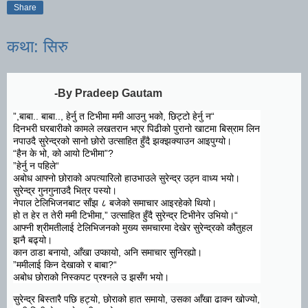
Share
कथा: सिरु
-By Pradeep Gautam
“बाबा.. बाबा.., हेर्नु त टिभीमा ममी आउनु भको, छिट्टो हेर्नु न,”
दिनभरी घरबारीको कामले लखतरान भएर पिढीको पुरानो खाटमा बिस्राम लिन
नपाउदै सुरेन्द्रको सानो छोरो उत्साहित हुँदै झक्झक्याउन आइपुग्यो।
“
हैन के भो, को आयो टिभीमा
?”
“हेर्नु न पहिले”
अबोध आफ्नो छोराको अपत्यारिलो हाउभाउले सुरेन्द्र उठ्न वाध्य भयो।
सुरेन्द्र गुनगुनाउदै भित्र पस्यो।
नेपाल टेलिभिजनबाट साँझ ८ बजेको समाचार आइरहेको थियो।
“हो त हेर त तेरी ममी टिभीमा,” उत्साहित हुँदै सुरेन्द्र टिभीनेर उभियो।
आफ्नी श्रीमतीलाई टेलिभिजनको मुख्य समचारमा देखेर सुरेन्द्रको कौतुहल
झनै बढ्यो।
कान ठाडा बनायो, आँखा उप्कायो, अनि समाचार सुनिरह्यो।
ममीलाई किन देखाको र बाबा”
?
“
अबोध छोराको निस्कपट प्रश्नले उ झसँग भयो।
सुरेन्द्र बिस्तारै पछि हट्यो, छोराको हात समायो, उसका आँखा ढाक्न खोज्यो,