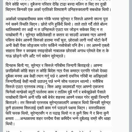
दिने कोहि भएन। दुबैजना परिवार देखि टाढा बस्दा मलिन त थिए तर दुखी
थिएनन किनकी एक अर्का प्रतिको विश्वाशनै उनिहरुकालागी सबथोक थियो।
अर्काको पाखाबारीमामा काम गरेकै भरमा सुरेन्द्र र सिरुले आफ्नो सपना पूरा
गर्न सक्ने स्थिति थिएन। छोरो पनि हुर्किदै थियो। ताते ताते गर्दै तोते बोल्न
थालिसक्यो तर अझै न त उनिहरूले एउटा घर जोड्न सकेका थिए न त
पाखोबारी नै। सुरेन्द्र कहिलेकाही त कतार वा साउदी अरबमा गएर आफ्नो
पसिना बेचेर आफ्नी सिरुको हातमा नयाँ चुरा, छोराको लागी नयाँ भोटो फेर्ने
अनी केही पैसा जोड्जाम पारेर फर्किने नसोचेको पनि हैन। तर आफ्नो एक्लो
साहारा सिरु र काखमा रमाइरहेको नाबालक छोराको अगाध प्रेमले देश त के
गाऊ छोड्ने पनि आँट गर्न सकेन सुरेन्द्रले।
दिनहरू बित्दै गए, सुरेन्द्र र सिरुले गरिबीमा जिन्दगी बिताइरहे। आफ्ना
छरछिमेकी कोहि शहर त कोहि बिदेश गएर पैसा कमाएर प्रगति गरेको देख्दा
दुबैका मनमा अब केही त्याग गर्नु पर्छ र आफ्नो दयनिय गरिबी मा अल्झिएको
जिन्दगीलाई केही माथी उठाउनु पर्छ भन्ने सोच पलाउन थाल्यो। यसैबिच
सिरुले एउटा प्रस्ताब ल्याइ। सिरु आफू काठमाडौं गएर आफ्नो एकजना
चिनेको मान्छेको ब्युटी पार्लरमा काम र तालिम दुबै गर्ने र बचेखुछेको पैसाले
पाखोबारी किन्ने अनी पछि सबै बेचेर शहरमा आफ्नै पसल गरेर सुखी जिन्दगी
बिताउने। तर सिरुको प्रस्ताब सुरेन्द्रकालागि असहज थियो किनकी सुरेन्द्र
कुनै हालतमा सिरुलाई एक्लै काम गर्न पठाउने पक्षमा थिएन। वास्तविकता
फेरि फरक थियो, सुरेन्द्रसँग न त पढाइ थियो न त कुनै सिप नै र बिना कुनै
क्षमता ….अन्धकारमा शहर पस्दैमा पैसा कमिदैन भन्ने दुबैलाइ राम्रै सँग थाहा
थियो।