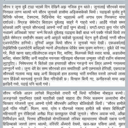
सौरभ र जुना दुबै टाढा भएको दिन देखिनै अझ नजिक हुन थाले। जुनालाई सौरभको माया
निस्छल लाग्न थाल्यो भने सौरभ जुनाको हासोमा अड्किसकेको थियो। पढाइको फुर्सद हुने
बित्तिकै फोनमा, टेक्स्टमा, भिडियोमा भेट भइहाल्थे अनी अगाध एवम निस्कपट माया
दर्शाउथे। स्प्रिङ सेमेस्टेर बिताउन दुबैलाइ साह्रै नै गाह्रो भयो। आउँदै गरेको समर
ब्रेकको लागि जुनाले सौरभलाई आफ्नो नयाँ ठाउँ घुम्न बोलाई। घण्टौ-घण्टा कुरा गरेर पनि
नथाक्ने अजिबको ‘माया’ भन्ने चिजले दुबैलाइ पढाइमा केही बाधा भने पक्कै गरेको थियो तर
दुबैले सेमेस्टर राम्रैसँग सकाए अनी आफूले चाहेको फूललाई भेट्न कुनै ढीलाई नगरी सौरभ
एअरपोर्टतिर हानियो। दुनियाँ अमूक थियो सौरभ र जुनाको प्यार देखी। एकअर्कालाई
देख्नेबित्तिकै एअरपोर्टमै बाधिएको न्यानो अँगालोहरू धेरैबेर सम्म फुक्न मानेनन्। दुबैले धेरै गफ
गरे, मिठो खाना खाए,पहिलोपटक वाइन पिए, मात्तिए, मिलनको मिठो स्वाद चाखे, अङालोमा
बाधिए, संसार बिर्सिए अनी मदहोस नयनका गहिराइमा यौबनका उन्मुक्त जोडी रङीन संसारमा
लुट्पुटिए। निमेषभरमा नै बितेको एक हप्तापछी सौरभ गरुङ्गो मन लिएर आफ्नो गन्तब्यमा
लाग्नुपर्ने भयो। जुना धेरै बेर सम्म सौरभको हात समातिरही अनी एक्नासले हेरिरही, एकपटक
सौरभको गालामा म्वाइ खाइ अनी बिदाइको हात हल्ल्यइ भारी मनसित यस्तो लाग्थ्यो लासा
जान हिंडेको मदनलाई मुनाले बिदा गरिरहेकी छ। दिनहरु बित्दै गए, ऊनीहरुको माया अझ
झाङिदै गयो, पढाई पनि चल्दै गयो।
सौरभ नजिकै आउन लागेको मिड्टर्मको तयारी गर्दै थियो यत्तिकैमा मोबाइल बज्यो।
अजङ्गको गुफाभित्र एक्लो यात्रीको एक्लो साहारा दीप निभेर चकमन्न अध्यारोमा मौन
चित्कार गरेजस्तै जुना आफ्नो प्रेमी सौरभसँग आत्तिएर बोलिरहेकी थियी। “सौरभ हामीले
ठुलो गल्ति गरेछौँ। मिलन, माया, प्रेम र यौवनको नशामा हामीले सबै संसार बिर्सिएछौँ”
महिनावारी हुन रोकिएको असैह्य पिडा छताछुल्ल पोखी जुनाले। सौरभ अवाक भयो, आँखा
तिर्मिर्याउन थाले, भित्तमा हाँसिरहेको मोनालिसाको तस्बिर महाभारतमा भीमकी राक्षस पत्नी
हिडिम्बाको जस्तो लाग्न थाल्यो, वरिपरि अँध्यारो देख्यो, खल-खल पसिना आयो, मुहार