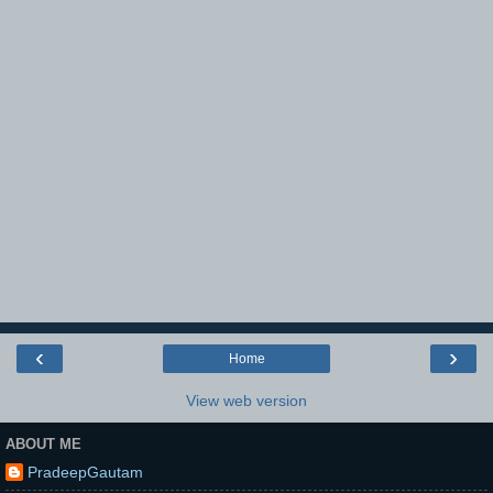
‹
›
Home
View web version
ABOUT ME
PradeepGautam