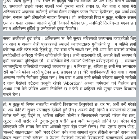
गुडिया खेल्दै भुल्नेछु। मेरो शरीर को बृद्दीहुदै गर्दा मेरी आमाको पेट पनि बाहिरै देखिन थालेको
छ, समाजको छड्के नजर पर्छकी भन्ने कुरामा साह्रै तनाब छ, मेरा बाबा र आमा मेरो
अस्तित्वबारे अझसम्म कसैलाई भनेका छैनन उनीहरु फगत निरास देखीन्छन, एक अर्का लाई
हेर्छन, रुन्छन अनी अँगालोको साहारा लिन्छन। हो! उनीहरुको पिडा म बुझ्छु, उनीहरु असल
छन तर गलत समयमा आएको दुर्गती स्विकार्न गलेका छन्, मनभित्रै तिरस्क्रित भएका छन्
तर म अबिछिन्न हुर्किदै छु उनीहरुको इच्छा बिपरीत।
समय अजीबको हुदो रहेछ। अस्तिसम्म ‘म’ मेरो सुन्दर भविस्यको कल्पनामा हराइरहेको थिए
तर आज म अबका केही प्रहरहरुले ल्याउने ज्वारभाटाहरु गुनीरहेको छु। म अहिले हामी
बसेभन्दा अर्कै स्टेट तर्फ हिड्दै छु, मेरा बाबा पनि साथमै छन, मेरी आमा मेरा बाबाको छातीमा
हप्तौदेखीको अनिद्रा बिर्सिन खोजिरहेकी छिन्। हामी बादलमाथी छौं, अबको केही समयमा नै
हामी गन्तब्यमा पुगिरहेका छौ। म यतिबेला मेरी आमाको पेटभित्र बर्बराइरहेको छु ….भयन्कर
ज्वालामुखिमा जलिरहेको पत्थरझैं लाजवाफ छु। म निराश छु, थकित छु अनी मेरा सपनाहरु
सबै पानीको फोका जस्तै फुटेका छन, हराएका छन्। धेरै बादबिबादपछी मेरा बाबा र आमा
अत्यान्तै गम्भीर निर्णयमा पुगेका छन। मेरा बाबा र आमा हामी बसेको स्टेट्मा कानुनी नरहेको
र जान गैरहेको स्टेटमा कानुनी रहेको “Abortion” अथवा ‘गर्भपतन’ गर्न गैरहेका छन्
अथवा भनौ मेरो जीबित आत्मा निमोठिने छ र फेरि म कहिल्लै त्यो सुन्दर संसार चियाउन
पाउने छैन।
हो, म बुझ्छु यो निर्णय नचाहाँदा नचाँहादै विवशतामा लिनुपरेको छ, तर ‘म’; अनी बन्दै गरेको
म, अब फेरि ती सुन्दर सपनाहरु देखेको हुने छैन। अबको केही दिनमै म बसिराखेको ठाउमा
बेहोस पार्ने सुइ दिईने छ, धारिला-धारिला फोर्सेप र सिजरहरुले पलाउदै गरेका मेरा हात्,
खुट्टा अनी शरीर सबै टुक्रा-टुक्रा पारीने छन अनी भ्याकुमले तानिने छ। मरेका मेरा
कोषहरुले पनि शायद मेरा बाबा आमाको मुहार देख्न पाउने छैनन। मेरा ‘एड्गर एलान पो’इ’,
‘अल्बर्ट आइन्स्टाइन’ अनी ‘मदर टेरेसा’ बनेर बाबा आमाको मुहार हंसिलो बनाउने सपना अब
केवल सपना मात्रै हुनेछन, म फैसला भैसकेको मृत्‍युको बिस्मयकारी पलाहरुलाई अङाल्दै