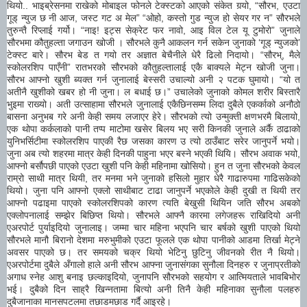
थियो.. भाइब्रेसनमा राखेको मोबाइल फोनले टेक्स्टको आएको संकेत गर्‍यो, “सौरभ, एउटा
गूड् न्युज छ नी आज, जस्ट गट अ मेल” “ओहो, कस्तो गुड न्युज हो सेयर गर न” सौरभले
तुरुन्तै रिप्लाई गर्यो। “नाइ! इट्स सेक्रेट फर नावो, आइ विल टेल यू टुमोरो” जुनाले
सौरभमा कौतुहल्ता जगाउन खोजी । सौरभले कुनै आकलन गर्न सकेन जुनाको ‘गूड् न्युजको’
टेक्स्ट बारे। सौरभ बेड त गयो तर अज्ञात बेचैनीले धेरै ढिलो निदायो। “सौरभ्, मैले
स्कोलरशिप पाएँनी” रातभरको सौरभको कौतुहल्तालाई एकै बाक्यले मेट्न खोजी जुना।
सौरभ आफ्नो खुशी ब्यक्त गर्न जुनालाई बेस्सरी उचाल्यो अनी २ पटक घुमायो। “यो त
अतीनै खुशीको खबर हो नी जुना। ल बधाई छ।” उचालेको जुनाको कोमल शरीर बिस्तारै
भुइमा राख्यो। अती उत्साहामा सौरभले जुनालाई एकैछिनसम्म लिदा दुबैले एकर्काको अनौठो
बासना अनुभब गरे अनी केही समय लजाएर हेरे। सौरभको त्यो उन्मुक्ती क्षणभरमै बिलायो,
एक थोपा कर्कलाको पानी तप्प माटोमा खसेर बिलय भए सरी किनकी जुनाले अर्कै ठाढाको
युनिभर्सिटीमा स्कोलरशिप पाएकी रैछ जसका कारण उ त्यो ठाउँबाट सरेर जानुपर्ने भयो।
जुना अब त्यो शहरमा मात्र केही दिनकी पाहुना भएर बस्ने भएकी थियि। सौरभ अवाक भयो,
आफ्नो बर्सौपछी पाएको एउटा खुशी पनि केही महिनामा खोसियो। हुन त जुना सौरभको केवल
राम्रो साथी मात्र थियी, तर मनमा भने जुनाको हसिलो मुहार धेरै गाढारुपमा गाढिसकेको
थियो। जुना पनि आफ्नो एक्लो साथीबाट टाढा जानुपर्ने भएकोले केही दुखी त थियी तर
आफ्नो पढाइमा पाएको स्कोलरशिपको कारण त्यति बेखुसी थियिन जति सौरभ अबको
एक्लोपनालाई सम्झेर बिछिप्त थियो। सौरभले आफ्नै कारमा लगेजहरू राखिदियो अनी
एअरपोर्ट पुर्याइदियो जुनालाइ। जम्मा चार महिना भएपनि चार बर्षको खुशी पाएको थियो
सौरभले मानौ बिरानो देशमा मरुभुमीको एउटा फूलले एक थोपा पानीको आडमा तिर्खा मेट्ने
अवसर पाएको छ। तर समयको चक्र थियो भेटिनु छुटिनु जीवनको रीत नै थियो।
एअरपोर्टमा दुबैले अँगालो हाले अनी सौरभ आफ्ना जुनासंगका सुनौला दिनहरु र जुनाप्रतीको
अगाध स्नेह आशु बनाइ छल्काइदियो, जुनापनि सौरभको सहयोग र आत्मियताले भावबिभोर
भई। दुबैको दिन साह्रै खिन्नतामा बित्यो अनी तिनै केही महिनाका सुनौला पलहरु
दुबैजानाका मानसपटलमा तछाडमछाड गर्दै आइरहे।