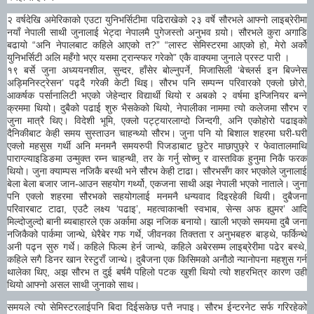
२ वर्षदेखि अमेरिकाको एउटा युनिभर्सिटीमा पढिराखेको २३ वर्षे सौरभले आफ्नो लाइब्रेरीमा
नयाँ नेपाली साथी जुनालाई भेट्दा नेपालमै पुगेजस्तो अनुभव गर्‍यो। सौरभले कुरा अगाडि
बढायो “अनि नेपालबाट कहिले आएको त?” “लास्ट सेमिस्टरमा आएको हो, मेरो अर्को
युनिभर्सिटी अलि महँगो भएर यसमा ट्रान्स्फर गरेको” एकै वाक्यमा जुनाले प्रस्ट पारी ।
१९ बर्से जुना अध्ययनशील, सुन्दर, हाँसेर बोल्नुपर्ने, मिजासिली ‘बेच्लर्स इन बिज्नेस
अड्मिनिस्ट्रेसन’ पढ्दै गरेकी केटी थिइ। सौरभ पनि सम्पन्न परिवारको एक्लो छोरो,
आकर्षक पर्सानालिटी भएको जेहेन्दार विद्यार्थी थियो र अबको २ वर्षमा इन्जिनियर बन्ने
क्रममा थियो। दुबैको पढाई शुरु भैसकेको थियो, नेपालीका नाममा त्यो कलेजमा सौरभ र
जुना मात्रै थिए। विदेशी भूमि, एक्लो पट्ट्यारलाग्दो जिन्दगी, अनि एकोहोरो पढाइको
दैनिकीबाट केही समय सुस्ताउन चाहन्थ्यो सौरभ। जुना पनि यो बिशाल शहरमा घरी-घरी
एक्लो महसुस गर्थी अनि मनमनै समयरुपी पिजडाबाट छुटेर माछापुछ्रे र फेवातालमाथि
पाराग्ल्याइडिङमा उन्मुक्त रम्न चाहन्थी, तर के गर्नु सोच्नु र वास्तविक हुनुमा निकै फरक
थियो। जुना क्याम्पस नजिकै बस्थी भने सौरभ केही टाढा। सौरभसँग कार भएकोले जुनालाई
बेला बेला बजार जान-आउन सहयोग गर्थ्यो, एकजना साथी अझ नेपाली भएको नाताले। जुना
पनि एक्लो शहरमा सौरभको सहयोगलाई मनमनै धन्यवाद दिइरहेकी थियी। दुबैजना
परिवारबाट टाढा, एउटै लक्ष्य ‘पढाइ’, महत्वाकान्क्षी स्वभाब, सेन्स अफ ह्युमर’ आदि
मिल्दोजुल्दो बानी ब्यबाहारले एक अर्कामा अझ नजिक बनायो। खाली भएको समयमा दुबै जना
नजिकैको पार्कमा जान्थे, धेरैबेर गफ गर्थे, जीवनका तिक्तता र अनुभबहरु बाड्थे, फर्किन्थे
अनी पढ्न सुरु गर्थे। कहिले फिल्म हेर्न जान्थे, कहिले अबेरसम्म लाइब्रेरीमा पढेर बस्थे,
कहिले सगै डिनर खान रेस्टुराँ जान्थे। दुबैजना एक किसिमको अनौठो न्यानोपना महशुस गर्न
थालेका थिए, अझ सौरभ त दुई बर्षमै पहिलो पटक खुशी थियो त्यो शहरभित्र कारण उही
थियो आफ्नो असल साथी जुनाको साथ।
समयले त्यो सेमिस्टरलाईपनि बिदा दिईसकेछ पत्तै नपाइ। सौरभ ईन्टरनेट सर्फ गरिरहेको