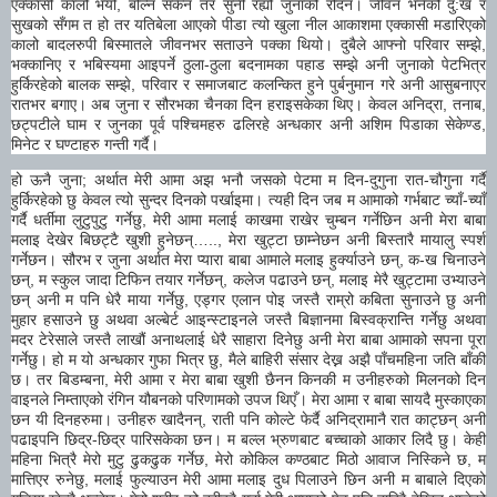
एक्कासी कालो भयो, बोल्न सकेन तर सुनी रह्यो जुनाको रोदन। जीवन भनेको दु:ख र
सुखको सँगम त हो तर यतिबेला आएको पीडा त्यो खुला नील आकाशमा एक्कासी मडारिएको
कालो बादलरुपी बिस्मातले जीवनभर सताउने पक्का थियो। दुबैले आफ्नो परिवार सम्झे,
भक्कानिए र भबिस्यमा आइपर्ने ठुला-ठुला बदनामका पहाड सम्झे अनी जुनाको पेटभित्र
हुर्किरहेको बालक सम्झे, परिवार र समाजबाट कलन्कित हुने पुर्बनुमान गरे अनी आसुबनाएर
रातभर बगाए। अब जुना र सौरभका चैनका दिन हराइसकेका थिए। केवल अनिद्रा, तनाब,
छट्पटीले घाम र जुनका पूर्व पश्चिमहरु ढलिरहे अन्धकार अनी अशिम पिडाका सेकेण्ड,
मिनेट र घण्टाहरु गन्ती गर्दै।
हो ऊनै जुना; अर्थात मेरी आमा अझ भनौ जसको पेटमा म दिन-दुगुना रात-चौगुना गर्दै
हुर्किरहेको छु केवल त्यो सुन्दर दिनको पर्खाइमा। त्यही दिन जब म आमाको गर्भबाट च्याँ-च्याँ
गर्दै धर्तीमा लुटुपुटु गर्नेछु, मेरी आमा मलाई काखमा राखेर चुम्बन गर्नेछिन अनी मेरा बाबा
मलाइ देखेर बिछट्टै खुशी हुनेछन्….., मेरा खुट्टा छाम्नेछन अनी बिस्तारै मायालु स्पर्श
गर्नेछन। सौरभ र जुना अर्थात मेरा प्यारा बाबा आमाले मलाइ हुर्क्याउने छन्, क-ख चिनाउने
छन्, म स्कुल जादा टिफिन तयार गर्नेछन्, कलेज पढाउने छन्, मलाइ मेरै खुट्टामा उभ्याउने
छन् अनी म पनि धेरै माया गर्नेछु, एड्गर एलान पोइ जस्तै राम्रो कबिता सुनाउने छु अनी
मुहार हसाउने छु अथवा अल्बेर्ट आइन्स्टाइनले जस्तै बिज्ञानमा बिस्वक्रान्ति गर्नेछु अथवा
मदर टेरेसाले जस्तै लाखौं अनाथलाई धेरै साहारा दिनेछु अनी मेरा बाबा आमाको सपना पूरा
गर्नेछु। हो म यो अन्धकार गुफा भित्र छु, मैले बाहिरी संसार देख्न अझै पाँचमहिना जति बाँकी
छ। तर बिडम्बना, मेरी आमा र मेरा बाबा खुशी छैनन किनकी म उनीहरुको मिलनको दिन
वाइनले निम्ताएको रंगिन यौबनको परिणामको उपज थिएँ। मेरा आमा र बाबा सायदै मुस्काएका
छन यी दिनहरुमा। उनीहरु खादैनन्, राती पनि कोल्टे फेर्दै अनिद्रामानै रात काट्छन् अनी
पढाइपनि छिद्र-छिद्र पारिसकेका छन। म बल्ल भ्रुणबाट बच्चाको आकार लिदै छु। केही
महिना भित्रै मेरो मुटु ढुकढुक गर्नेछ, मेरो कोकिल कण्ठबाट मिठो आवाज निस्किने छ, म
मात्तिएर रुनेछु, मलाई फुल्याउन मेरी आमा मलाइ दुध पिलाउने छिन अनी म बाबाले दिएको