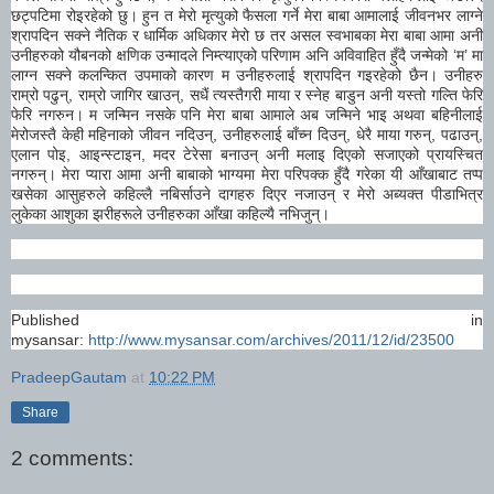
छट्पटिमा रोइरहेको छु। हुन त मेरो मृत्‍युको फैसला गर्ने मेरा बाबा आमालाई जीवनभर लाग्ने
श्रापदिन सक्ने नैतिक र धार्मिक अधिकार मेरो छ तर असल स्वभाबका मेरा बाबा आमा अनी
उनीहरुको यौबनको क्षणिक उन्मादले निम्त्याएको परिणाम अनि अविवाहित हुँदै जन्मेको ‘म’ मा
लाग्न सक्ने कलन्कित उपमाको कारण म उनीहरुलाई श्रापदिन गइरहेको छैन। उनीहरु
राम्रो पढुन्, राम्रो जागिर खाउन्, सधैं त्यस्तैगरी माया र स्नेह बाडुन अनी यस्तो गल्ति फेरि
फेरि नगरुन। म जन्मिन नसके पनि मेरा बाबा आमाले अब जन्मिने भाइ अथवा बहिनीलाई
मेरोजस्तै केही महिनाको जीवन नदिउन्, उनीहरुलाई बाँच्न दिउन्, धेरै माया गरुन्, पढाउन्,
एलान पोइ, आइन्स्टाइन, मदर टेरेसा बनाउन् अनी मलाइ दिएको सजाएको प्रायस्चित
नगरुन्। मेरा प्यारा आमा अनी बाबाको भाग्यमा मेरा परिपक्क हुँदै गरेका यी आँखाबाट तप्प
खसेका आसुहरुले कहिल्लै नबिर्साउने दागहरु दिएर नजाउन् र मेरो अब्यक्त पीडाभित्र
लुकेका आशुका झरीहरूले उनीहरुका आँखा कहिल्यै नभिजुन्।
Published in
mysansar:
http://www.mysansar.com/archives/2011/12/id/23500
PradeepGautam
at
10:22 PM
Share
2 comments: