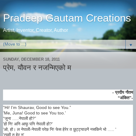
Pradeep Gautam Creations
Artist, Inventor, Creator, Author
▼
SUNDAY, DECEMBER 18, 2011
प्रेम, यौवन र नजन्मिएको म
- प्रदीप गौतम
“अंकित”-
“Hi! I’m Shaurav, Good to see You.”
'Me, Juna! Good to see You too.'
“जुना …..नेपाली हो?”
'हो नि! अनि आफू पनि नेपाली हो?'
'ओ, हो। ल नेपाली-नेपाली परेछ नि! फेस हेरेर त छुट्ट्याउनै नसकिने भो ….. '
'त्यही त हेर न'